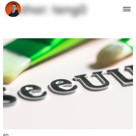
Author:
teng0
test aaa
en